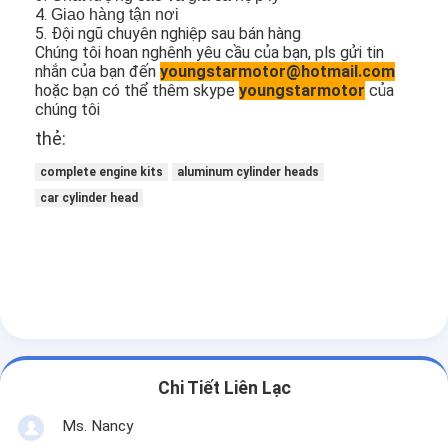
Trục cam của động cơ
4.
Giao hàng tận nơi
5. Đội ngũ chuyên nghiệp sau bán hàng
Chúng tôi hoan nghênh yêu cầu của bạn, pls gửi tin
Động cơ kết nối Rod
nhắn của bạn đến
youngstarmotor@hotmail.com
hoặc bạn có thể thêm skype
youngstarmotor
của
Cánh quạt máy
chúng tôi
thẻ:
Van động cơ ô tô
complete engine kits
aluminum cylinder heads
Sửa chữa đầu xi lanh
car cylinder head
Trục khuỷu
Xi lanh gasket đầu
Xe tăng tốc Xe
Bơm trợ lực lái xe
Chi Tiết Liên Lạc
Phụ tùng ô tô
Ms. Nancy