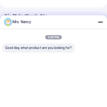
Sản Phẩm Khuyến Cáo
Mrs. Nancy
4:29 PM
Good day, what product are you looking for?
Rocker Arm Shaft
K19 KTA19 QSK19
Động van 961
8200752920
Máy phát điện diesel
90076745 cho
8200739371 cho
O-Ring Seal 3007759
cho Chevrolet
Largus / Logan / K7m
196641
/ K7j
Giá tốt nhất
Giá tốt nhất
Giá tốt n
Nhà
Về chúng
Liên hệ với chúng
Desktop
tôi
tôi
Site
Sơ đồ trang web
Privacy Policy