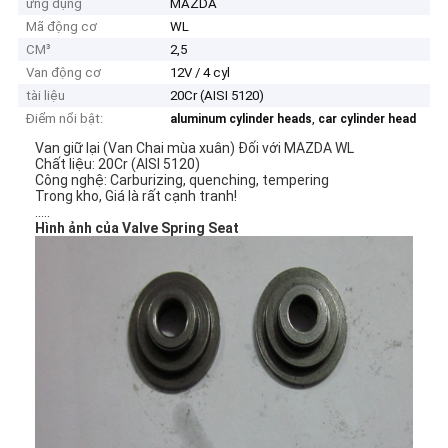
ứng dụng
MAZDA
Mã động cơ
WL
CM³
2,5
Van động cơ
12V / 4 cyl
tài liệu
20Cr (AISI 5120)
Điểm nổi bật:
,
aluminum cylinder heads
car cylinder head
Van giữ lại (Van Chai mùa xuân) Đối với MAZDA WL
Chất liệu: 20Cr (AISI 5120)
Công nghệ: Carburizing, quenching, tempering
Trong kho, Giá là rất cạnh tranh!
.....
Hình ảnh của Valve Spring Seat