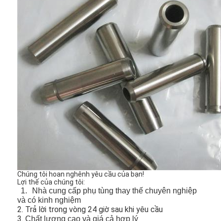
Về chúng tôi
Chuyến tham quan nhà máy
Kiểm soát chất lượng
Liên hệ với chúng tôi
nói chuyện ngay
Khối xilanh động cơ
Đầu xi lanh hoàn chỉnh
Chúng tôi hoan nghênh yêu cầu của bạn!
Lợi thế của chúng tôi:
Đầu xi lanh động cơ
1.
Nhà cung cấp phụ tùng thay thế chuyên nghiệp
và có kinh nghiệm
Trục khuỷu động cơ
2. Trả lời trong vòng 24 giờ sau khi yêu cầu
3.
Chất lượng cao và giá cả hợp lý