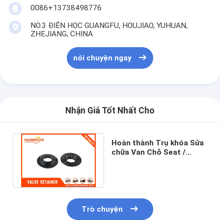
Vòi van động cơ
0086+13738498776
NO.3 ĐIÊN HỌC GUANGFU, HOUJIAO, YUHUAN,
ZHEJIANG, CHINA
nói chuyện ngay
Nhận Giá Tốt Nhất Cho
Hoàn thành Trụ khóa Sửa
chữa Van Chỗ Seat /
Valve Retainer Đối với
MAZDA WL
Trò chuyện