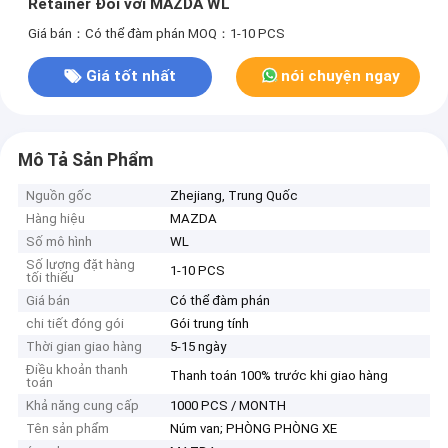
Retainer Đối với MAZDA WL
Giá bán：Có thể đàm phán
MOQ：1-10 PCS
Giá tốt nhất
nói chuyện ngay
Mô Tả Sản Phẩm
Nguồn gốc
Zhejiang, Trung Quốc
Hàng hiệu
MAZDA
Số mô hình
WL
Số lượng đặt hàng
1-10 PCS
tối thiểu
Giá bán
Có thể đàm phán
chi tiết đóng gói
Gói trung tính
Thời gian giao hàng
5-15 ngày
Điều khoản thanh
Thanh toán 100% trước khi giao hàng
toán
Khả năng cung cấp
1000 PCS / MONTH
Tên sản phẩm
Núm van; PHÒNG PHÒNG XE